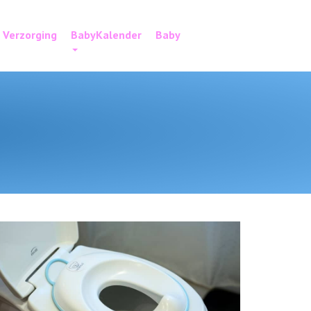
Verzorging
BabyKalender
Baby