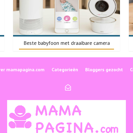
Beste babyfoon met draaibare camera
ver mamapagina.com
Categorieën
Bloggers gezocht
C