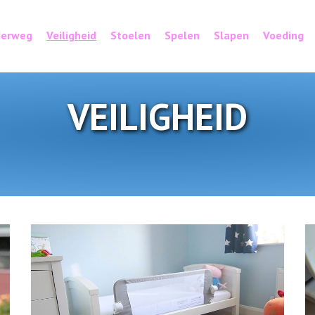
erweg
Veiligheid
Stoelen
Spelen
Slapen
Voeding
VEILIGHEID