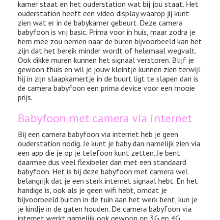
kamer staat en het ouderstation wat bij jou staat. Het
ouderstation heeft een video display waarop jij kunt
zien wat er in de babykamer gebeurt. Deze camera
babyfoon is vrij basic. Prima voor in huis, maar zodra je
hem mee zou nemen naar de buren bijvoorbeeld kan het
zijn dat het bereik minder wordt of helemaal wegvalt.
Ook dikke muren kunnen het signaal verstoren. Blijf je
gewoon thuis en wil je jouw kleintje kunnen zien terwijl
hij in zijn slaapkamertje in de buurt ligt te slapen dan is
de camera babyfoon een prima device voor een mooie
prijs.
Babyfoon met camera via internet
Bij een camera babyfoon via internet heb je geen
ouderstation nodig. Je kunt je baby dan namelijk zien via
een app die je op je telefoon kunt zetten. Je bent
daarmee dus veel flexibeler dan met een standaard
babyfoon. Het is bij deze babyfoon met camera wel
belangrijk dat je een sterk internet signaal hebt. En het
handige is, ook als je geen wifi hebt, omdat je
bijvoorbeeld buiten in de tuin aan het werk bent, kun je
je kindje in de gaten houden. De camera babyfoon via
internet werkt namelijk ook gewoon op 3G en 4G.