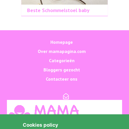
Beste Schommelstoel baby
Homepage
Over mamapagina.com
Categorieën
Bloggers gezocht
Contacteer ons
Cookies policy